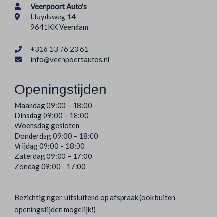
Veenpoort Auto's
Parkeersensor voor en achter
Lloydsweg 14
Trekhaak
9641KK Veendam
Warmtewerend glas
+316 13 76 23 61
info@veenpoortautos.nl
Interieur
Achterbank in delen neerklapbaar
Openingstijden
Airco
Maandag 09:00 – 18:00
Dinsdag 09:00 – 18:00
Airco automatisch
Woensdag gesloten
Aluminium interieur afwerking
Donderdag 09:00 – 18:00
Vrijdag 09:00 – 18:00
Armsteun voor
Zaterdag 09:00 – 17:00
Zondag 09:00 - 17:00
Bagage-scheidingsnet
Bagagedek
Bezichtigingen uitsluitend op afspraak (ook buiten
Binnenspiegel automatisch dimmend
openingstijden mogelijk!)
Comfortstoel(en)