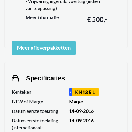
- Vrijwaring ingeruild voertuig (indien
van toepassing)
- Vloeistoffen controleren en op peil
Meer informatie
€ 500,-
brengen
- Wasbeurt en Poetsbeurt exterieur
- Interieur stofzuigen & reinigen
- APK minimaal 11 maanden geldig
Meer afleverpakketten
- Onderhoudsbeurt, zodat u minimaal
10.000 km kunt rijden
- 6 maanden garantie op motor + bak +
grote reparaties
Specificaties
Kenteken
KH135L
NL
BTW of Marge
Marge
Datum eerste toelating
14-09-2016
Datum eerste toelating
14-09-2016
(internationaal)