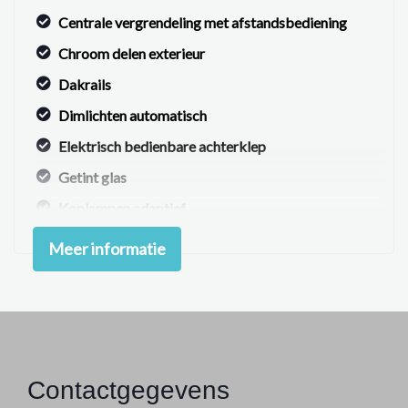
Centrale vergrendeling met afstandsbediening
Chroom delen exterieur
Dakrails
Dimlichten automatisch
Elektrisch bedienbare achterklep
Getint glas
Koplampen adaptief
Led achterlichten
Meer informatie
Led dagrijverlichting
Led koplampen
Lichtmetalen velgen 17"
Metaalkleur
Contactgegevens
Parkeer assistent