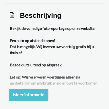
Beschrijving
Bekijk de volledige fotoreportage op onze website.
Een auto op afstand kopen?
Dat is mogelijk. Wij leveren uw voertuig gratis bij u
thuis af.
Bezoek uitsluitend op afspraak.
Let op:
Wij reserveren voertuigen alleen na
aanbetaling, om misbruik en no-shows te voorkomen.
✔ Geen afleverkosten
Meer informatie
✔ 24/7 tenaamstelling en vrijwaring
✔ Volledige exportafhandeling mogelijk
Auto inruilen?