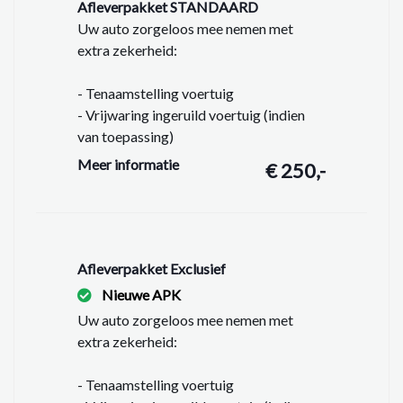
Afleverpakket STANDAARD
op met de verkoper voor uw aanvullende vragen.
Uw auto zorgeloos mee nemen met
extra zekerheid:
- Tenaamstelling voertuig
- Vrijwaring ingeruild voertuig (indien
van toepassing)
- Vloeistoffen controleren en op peil
Meer informatie
€ 250,-
brengen
- Wasbeurt exterieur
- Interieur stofzuigen & reinigen
- APK minimaal 6 maanden geldig
- Geen Garantie
Afleverpakket Exclusief
Nieuwe APK
Uw auto zorgeloos mee nemen met
extra zekerheid:
- Tenaamstelling voertuig