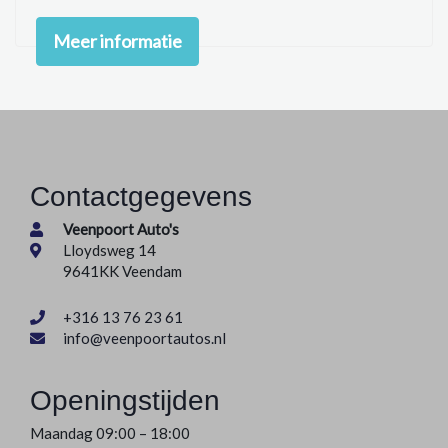
Anti blokkeer systeem
Meer informatie
Bestuurdersairbag
Passagiersairbag
Contactgegevens
Veenpoort Auto's
Lloydsweg 14
9641KK Veendam
+316 13 76 23 61
info@veenpoortautos.nl
Openingstijden
Maandag 09:00 – 18:00