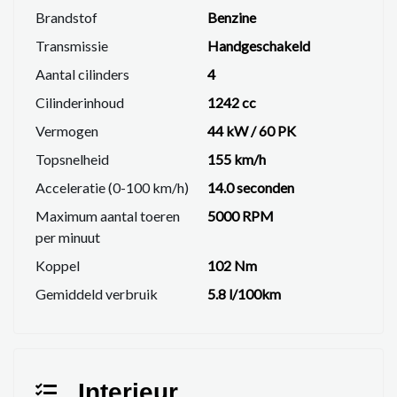
Brandstof
Benzine
Transmissie
Handgeschakeld
Aantal cilinders
4
Cilinderinhoud
1242 cc
Vermogen
44 kW / 60 PK
Topsnelheid
155 km/h
Acceleratie (0-100 km/h)
14.0 seconden
Maximum aantal toeren
5000 RPM
per minuut
Koppel
102 Nm
Gemiddeld verbruik
5.8 l/100km
Interieur