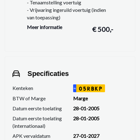
- Tenaamstelling voertuig
- Vrijwaring ingeruild voertuig (indien
van toepassing)
- Vloeistoffen controleren en op peil
Meer informatie
€ 500,-
brengen
- Wasbeurt en Poetsbeurt exterieur
- Interieur stofzuigen & reinigen
- APK minimaal 11 maanden geldig
- Onderhoudsbeurt, zodat u minimaal
10.000 km kunt rijden
Specificaties
- 6 maanden garantie op motor + bak +
grote reparaties
Kenteken
05RBKP
NL
BTW of Marge
Marge
Datum eerste toelating
28-01-2005
Datum eerste toelating
28-01-2005
(internationaal)
APK vervaldatum
27-01-2027