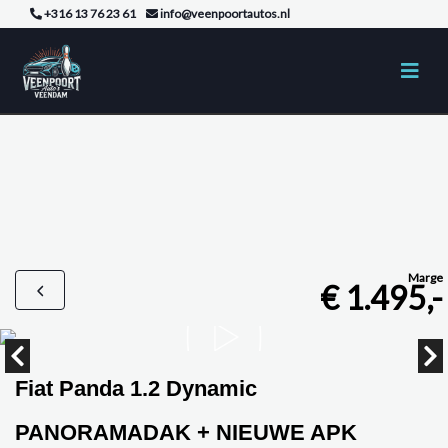
+316 13 76 23 61
info@veenpoortautos.nl
Marge
€ 1.495,-
Fiat Panda 1.2 Dynamic
PANORAMADAK + NIEUWE APK