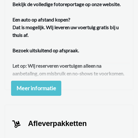
Bekijk de volledige fotoreportage op onze website.
Een auto op afstand kopen?
Dat is mogelijk. Wij leveren uw voertuig gratis bij u
thuis af.
Bezoek uitsluitend op afspraak.
Let op:
Wij reserveren voertuigen alleen na
aanbetaling, om misbruik en no-shows te voorkomen.
✔ Geen afleverkosten
Meer informatie
✔ 24/7 tenaamstelling en vrijwaring
✔ Volledige exportafhandeling mogelijk
Auto inruilen?
Vul het formulier op onze website in, voeg foto’s toe
en ontvang snel een indicatie. Dit kan ook eenvoudig
Afleverpakketten
via WhatsApp: 06-13762361.
Interesse in een proefrit?