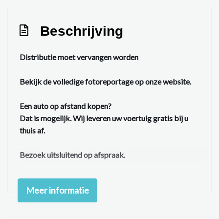
Beschrijving
Distributie moet vervangen worden
Bekijk de volledige fotoreportage op onze website.
Een auto op afstand kopen?
Dat is mogelijk. Wij leveren uw voertuig gratis bij u
thuis af.
Bezoek uitsluitend op afspraak.
Let op:
Wij reserveren voertuigen alleen na
Meer informatie
aanbetaling, om misbruik en no-shows te voorkomen.
✔ Geen afleverkosten
✔ 24/7 tenaamstelling en vrijwaring