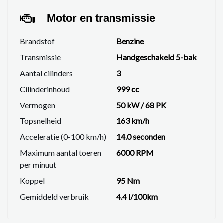
Motor en transmissie
Brandstof
Benzine
Transmissie
Handgeschakeld 5-bak
Aantal cilinders
3
Cilinderinhoud
999 cc
Vermogen
50 kW / 68 PK
Topsnelheid
163 km/h
Acceleratie (0-100 km/h)
14.0 seconden
Maximum aantal toeren
6000 RPM
per minuut
Koppel
95 Nm
Gemiddeld verbruik
4.4 l/100km