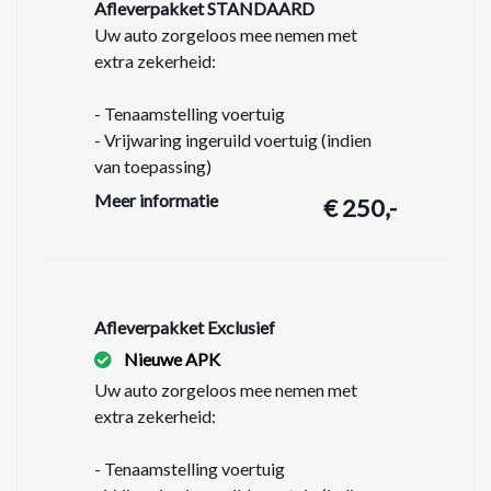
Afleverpakket STANDAARD
altijd zelf de zaken welke voor u belangrijk zijn en uw
Uw auto zorgeloos mee nemen met
beslissing zouden kunnen beïnvloeden. Neem contact
extra zekerheid:
op met de verkoper voor uw aanvullende vragen.
- Tenaamstelling voertuig
- Vrijwaring ingeruild voertuig (indien
van toepassing)
- Vloeistoffen controleren en op peil
Meer informatie
€ 250,-
brengen
- Wasbeurt exterieur
- Interieur stofzuigen & reinigen
- APK minimaal 6 maanden geldig
- Geen Garantie
Afleverpakket Exclusief
Nieuwe APK
Uw auto zorgeloos mee nemen met
extra zekerheid:
- Tenaamstelling voertuig