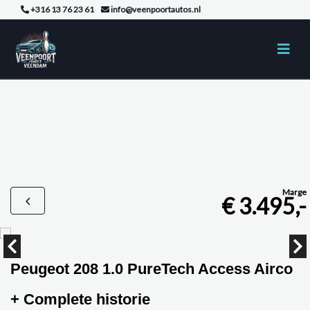
+316 13 76 23 61
info@veenpoortautos.nl
Marge
€ 3.495,-
Peugeot 208 1.0 PureTech Access Airco
+ Complete historie