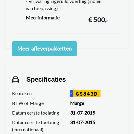
- Vrijwaring ingeruild voertuig (indien
van toepassing)
- Vloeistoffen controleren en op peil
Meer informatie
€ 500,-
brengen
- Wasbeurt en Poetsbeurt exterieur
- Interieur stofzuigen & reinigen
- APK minimaal 11 maanden geldig
Meer afleverpakketten
- Onderhoudsbeurt, zodat u minimaal
10.000 km kunt rijden
- 6 maanden garantie op motor + bak +
grote reparaties
Specificaties
Kenteken
GS843D
NL
BTW of Marge
Marge
Datum eerste toelating
31-07-2015
Datum eerste toelating
31-07-2015
(internationaal)